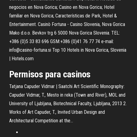
negocios en Nova Gorica; Casino en Nova Gorica; Hotel
familiar en Nova Gorica; Características de Park, Hotel &
Entertainment. Casinò Fortuna - Casino Slovenia, Nova Gorica
Mako d.o.o. Bevkov trg 6 5000 Nova Gorica Slovenia. TEL:
+386 (0)5 33 83 696 GSM:+386 (0)41 76 77 74 e-mail:
info@casino-fortuna.si Top 10 Hotels in Nova Gorica, Slovenia
| Hotels.com
Permisos para casinos
Tatjana Capuder Vidmar | Saatchi Art
Scientific Monography:
Capuder Vidmar, T., Mesto in reka (Town and River), MOL and
University of Ljubljana, Biotechnical Faculty, Ljubljana, 2013 2.
Works of Art Capuder, T., Invited Urban Design and
Architectural Competition at the…