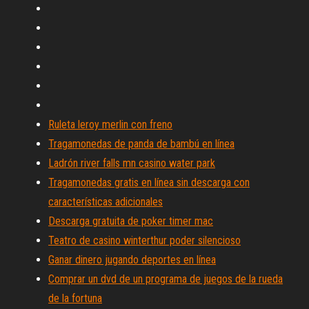
Ruleta leroy merlin con freno
Tragamonedas de panda de bambú en línea
Ladrón river falls mn casino water park
Tragamonedas gratis en línea sin descarga con
características adicionales
Descarga gratuita de poker timer mac
Teatro de casino winterthur poder silencioso
Ganar dinero jugando deportes en línea
Comprar un dvd de un programa de juegos de la rueda
de la fortuna