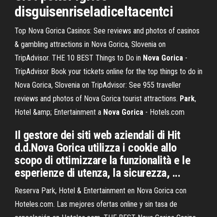
disguisenriseladiceltacentci
Top Nova Gorica Casinos: See reviews and photos of casinos
& gambling attractions in Nova Gorica, Slovenia on
TripAdvisor. THE 10 BEST Things to Do in
Nova
Gorica
-
TripAdvisor Book your tickets online for the top things to do in
Nova Gorica, Slovenia on TripAdvisor: See 955 traveller
reviews and photos of Nova Gorica tourist attractions.
Park
,
Hotel &amp; Entertainment a
Nova
Gorica
- Hotels.com
Il gestore dei siti web aziendali di Hit
d.d.Nova Gorica utilizza i cookie allo
scopo di ottimizzare la funzionalità e le
esperienze di utenza, la sicurezza, ...
Reserva Park, Hotel & Entertainment en Nova Gorica con
Hoteles.com. Las mejores ofertas online y sin tasa de