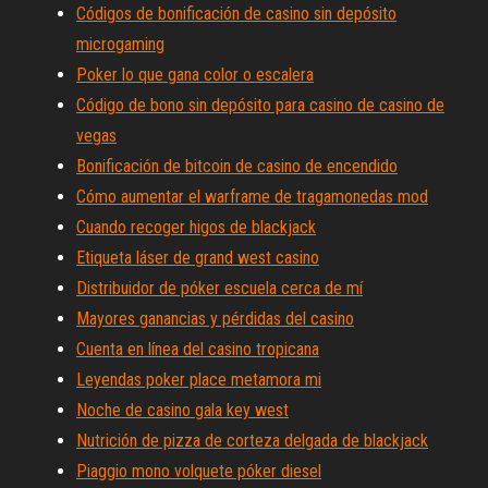
Códigos de bonificación de casino sin depósito
microgaming
Poker lo que gana color o escalera
Código de bono sin depósito para casino de casino de
vegas
Bonificación de bitcoin de casino de encendido
Cómo aumentar el warframe de tragamonedas mod
Cuando recoger higos de blackjack
Etiqueta láser de grand west casino
Distribuidor de póker escuela cerca de mí
Mayores ganancias y pérdidas del casino
Cuenta en línea del casino tropicana
Leyendas poker place metamora mi
Noche de casino gala key west
Nutrición de pizza de corteza delgada de blackjack
Piaggio mono volquete póker diesel