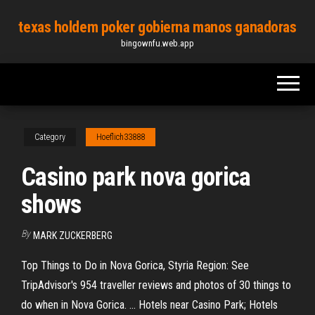
Skip
texas holdem poker gobierna manos ganadoras
to
bingownfu.web.app
the
content
Category
Hoeflich33888
Casino park nova gorica
shows
By
MARK ZUCKERBERG
Top Things to Do in Nova Gorica, Styria Region: See
TripAdvisor's 954 traveller reviews and photos of 30 things to
do when in Nova Gorica. ... Hotels near Casino Park; Hotels