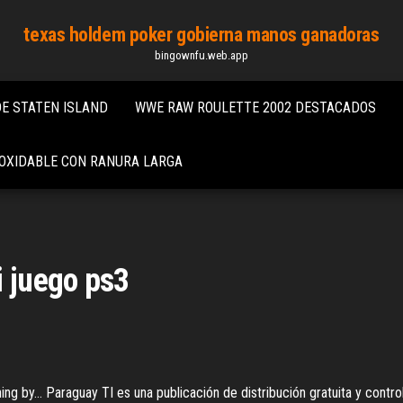
texas holdem poker gobierna manos ganadoras
bingownfu.web.app
DE STATEN ISLAND
WWE RAW ROULETTE 2002 DESTACADOS
NOXIDABLE CON RANURA LARGA
i juego ps3
hing by…
Paraguay TI es una publicación de distribución gratuita y cont