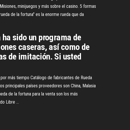
 Misiones, minijuegos y más sobre el casino. 5 formas
 rueda de la fortuna" es la enorme rueda que da
a ha sido un programa de
siones caseras, así como de
s de imitación. Si usted
an por más tiempo Catálogo de fabricantes de Rueda
Los principales países proveedores son China, Malasia
da de la fortuna para la venta son los más
o Libre ...