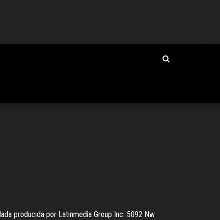
rolada producida por Latinmedia Group Inc. 5092 Nw