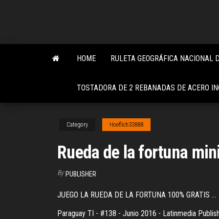
Skip
to
the
content
HOME
RULETA GEOGRÁFICA NACIONAL 
TOSTADORA DE 2 REBANADAS DE ACERO I
Category
Hoeflich33888
Rueda de la fortuna min
By
PUBLISHER
JUEGO LA RUEDA DE LA FORTUNA 100% GRATIS ...
Paraguay TI - #138 - Junio 2016 - Latinmedia Publis