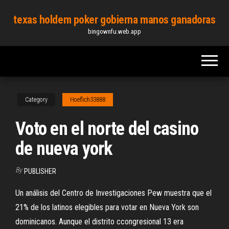
Skip
texas holdem poker gobierna manos ganadoras
to
bingownfu.web.app
the
content
Category
Hoeflich33888
Voto en el norte del casino
de nueva york
By
PUBLISHER
Un análisis del Centro de Investigaciones Pew muestra que el
21% de los latinos elegibles para votar en Nueva York son
dominicanos. Aunque el distrito ccongresional 13 era