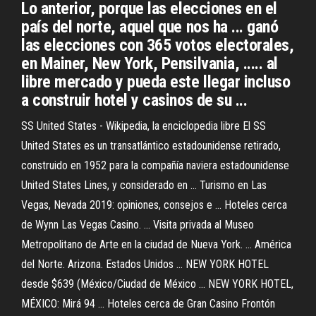
Lo anterior, porque las elecciones en el
país del norte, aquel que nos ha ... ganó
las elecciones con 365 votos electorales,
en Mainer, New York, Pensilvania, ..... al
libre mercado y pueda este llegar incluso
a construir hotel y casinos de su ...
SS United States - Wikipedia, la enciclopedia libre El SS
United States es un transatlántico estadounidense retirado,
construido en 1952 para la compañía naviera estadounidense
United States Lines, y considerado en ... Turismo en Las
Vegas, Nevada 2019: opiniones, consejos e ... Hoteles cerca
de Wynn Las Vegas Casino. ... Visita privada al Museo
Metropolitano de Arte en la ciudad de Nueva York. ... América
del Norte. Arizona. Estados Unidos ... NEW YORK HOTEL
desde $639 (México/Ciudad de México ... NEW YORK HOTEL,
MÉXICO: Mirá 94 ... Hoteles cerca de Gran Casino Frontón