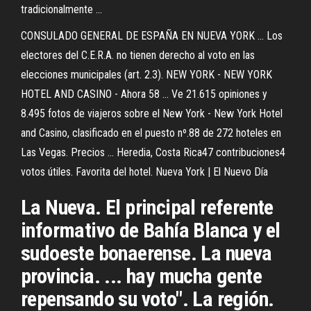
tradicionalmente ...
CONSULADO GENERAL DE ESPAÑA EN NUEVA YORK ... Los
electores del C.E.R.A. no tienen derecho al voto en las
elecciones municipales (art. 2.3). NEW YORK - NEW YORK
HOTEL AND CASINO - Ahora 58 ... Ve 21.615 opiniones y
8.495 fotos de viajeros sobre el New York - New York Hotel
and Casino, clasificado en el puesto nº.88 de 272 hoteles en
Las Vegas. Precios ... Heredia, Costa Rica47 contribuciones4
votos útiles. Favorita del hotel. Nueva York | El Nuevo Día
La Nueva. El principal referente
informativo de Bahía Blanca y el
sudoeste bonaerense. La nueva
provincia. ... hay mucha gente
repensando su voto". La región.