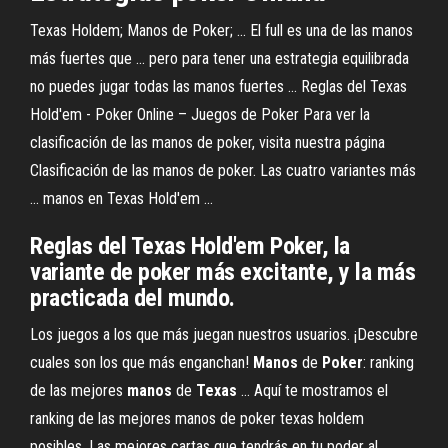
Texas Holdem; Manos de Poker; ... El full es una de las manos
más fuertes que ... pero para tener una estrategia equilibrada
no puedes jugar todas las manos fuertes ... Reglas del Texas
Hold'em - Poker Online – Juegos de Poker Para ver la
clasificación de las manos de poker, visita nuestra página
Clasificación de las manos de poker. Las cuatro variantes más
... manos en Texas Hold'em ...
Reglas del Texas Hold'em Poker, la
variante de poker más excitante, y la más
practicada del mundo.
Los juegos a los que más juegan nuestros usuarios. ¡Descubre
cuales son los que más enganchan!
Manos
de
Poker
: ranking
de las mejores
manos
de
Texas
… Aquí te mostramos el
ranking de las mejores manos de poker texas holdem
posibles. Las mejores cartas que tendrás en tu poder al