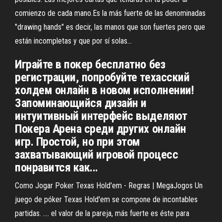
comienzo de cada mano.Es la más fuerte de las denominadas
"drawing hands" es decir, las manos que son fuertes pero que
están incompletas y que por sí solas...
Играйте в покер бесплатно без
регистрации, попробуйте техасский
холдем онлайн в новом исполнении!
Запоминающийся дизайн и
интуитивный интерфейс выделяют
Покера Арена среди других онлайн
игр. Простой, но при этом
захватывающий игровой процесс
понравится как...
Como Jogar Poker Texas Hold'em - Regras | MegaJogos Un
juego de póker Texas Hold'em se compone de incontables
partidas. .... el valor de la pareja, más fuerte es éste para