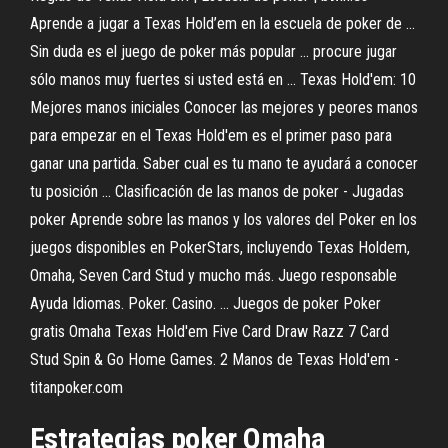
Aprende a jugar a Texas Hold’em en la escuela de poker de ...
Sin duda es el juego de poker más popular ... procure jugar
sólo manos muy fuertes si usted está en ... Texas Hold'em: 10
Mejores manos iniciales Conocer las mejores y peores manos
para empezar en el Texas Hold'em es el primer paso para
ganar una partida. Saber cual es tu mano te ayudará a conocer
tu posición ... Clasificación de las manos de poker - Jugadas
poker Aprende sobre las manos y los valores del Poker en los
juegos disponibles en PokerStars, incluyendo Texas Holdem,
Omaha, Seven Card Stud y mucho más. Juego responsable
Ayuda Idiomas. Poker. Casino. ... Juegos de poker Poker
gratis Omaha Texas Hold'em Five Card Draw Razz 7 Card
Stud Spin & Go Home Games. 2 Manos de Texas Hold'em -
titanpoker.com
Estrategias poker Omaha