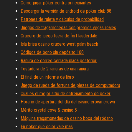
Como jugar póker contra principiantes
Descargar la versión de android de poker club 88
Patrones de ruleta y cálculos de probabilidad
Juegos de tragamonedas con premios vegas reales
Crucero de juego fuera de fort lauderdale
Isla brisa casino crucero west palm beach
Códigos de bono sin depósito 100
Ranura de correo cerrada placa posterior
Tostadora de 2 ranuras de una ranura
El final de un informe de libro
Juego de rueda de fortuna de piezas de computadora
Cual es el mejor sitio de entrenamiento de poker
Horario de apertura del día del casino crown crown
Mérito crystal cove & casino 5 _
Máquina tragamonedas de casino boca del ródano
En poker que color vale mas