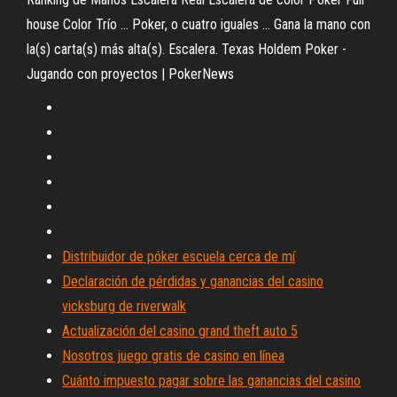
house Color Trío ... Poker, o cuatro iguales ... Gana la mano con
la(s) carta(s) más alta(s). Escalera. Texas Holdem Poker -
Jugando con proyectos | PokerNews
Distribuidor de póker escuela cerca de mí
Declaración de pérdidas y ganancias del casino
vicksburg de riverwalk
Actualización del casino grand theft auto 5
Nosotros juego gratis de casino en línea
Cuánto impuesto pagar sobre las ganancias del casino